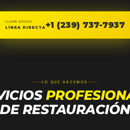
LLAME AHORA
+1 (239) 737-7937
LÍNEA DIRECTA
LO QUE HACEMOS
VICIOS
PROFESION
DE RESTAURACIÓ