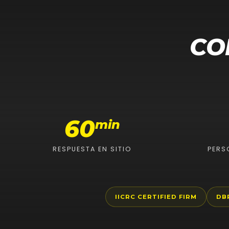
CO
60
min
RESPUESTA EN SITIO
PERS
IICRC CERTIFIED FIRM
DB