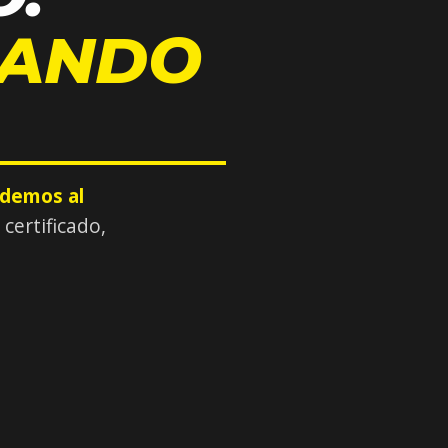
JANDO
demos al
ertificado,