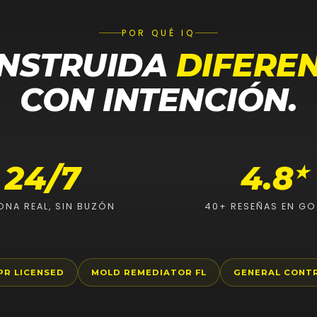
POR QUÉ IQ
NSTRUIDA
DIFERE
CON INTENCIÓN.
24/7
4.8
★
ONA REAL, SIN BUZÓN
40+ RESEÑAS EN G
PR LICENSED
MOLD REMEDIATOR FL
GENERAL CONT