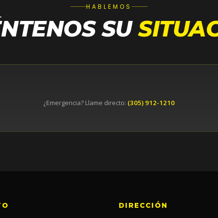
HABLEMOS
ÉNTENOS SU
SITUA
¿Emergencia? Llame directo:
(305) 912-1210
TO
DIRECCIÓN